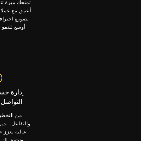
تمنحك ميزة تنا
أعمق مع عملائك
بصورةٍ احترافي
أوسع للنمو و
إدارة حس
التواصل 
من التخطي
والتفاعل.. ندير
عالية تعزز 
وتحقق لك ن