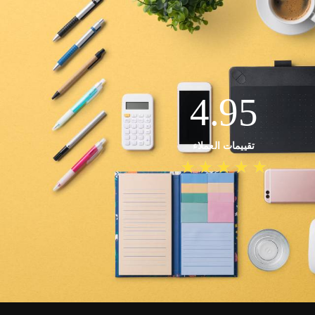
4.95
تقييمات العملاء
★
★
★
★
★