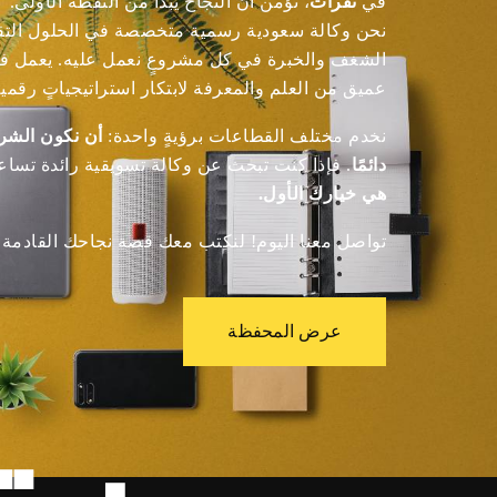
في
نقرات
، نؤمن أن النجاح يبدأ من النقطة الأولى.
نحن وكالة سعودية رسمية متخصصة في الحلول التقني
الشغف والخبرة في كل مشروعٍ نعمل عليه. يعمل فري
عميق من العلم والمعرفة لابتكار استراتيجياتٍ رقمي
نخدم مختلف القطاعات برؤيةٍ واحدة:
أن نكون الشري
دائمًا
. فإذا كنت تبحث عن وكالة تسويقية رائدة تساعد
هي خيارك الأول.
تواصل معنا اليوم! لنكتب معك قصة نجاحك القادمة.
عرض المحفظة