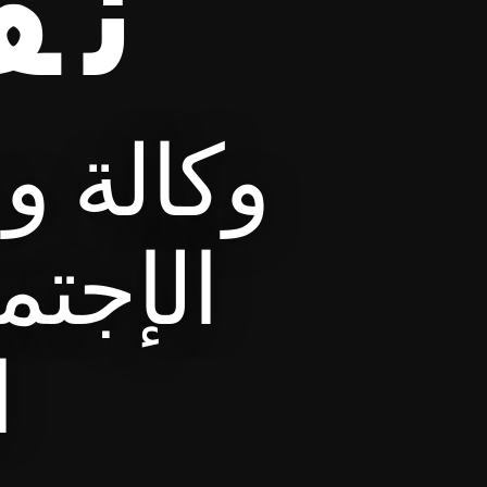
نق
وكالة و
الإجتم
ا