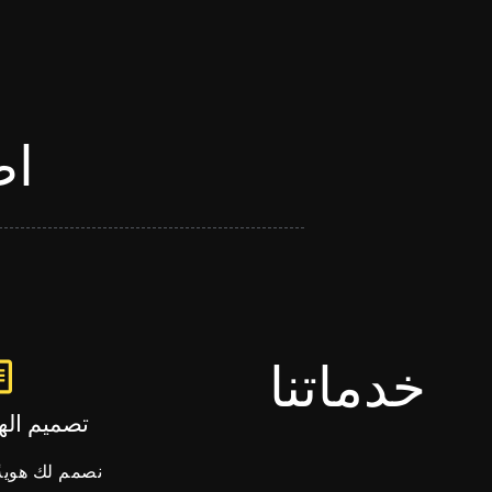
اط
خدماتنا​
تصميم الهو
نصمم لك هويةً