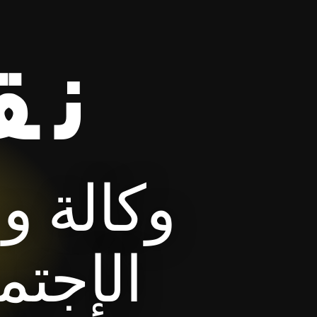
نق
وكالة و
الإجتم