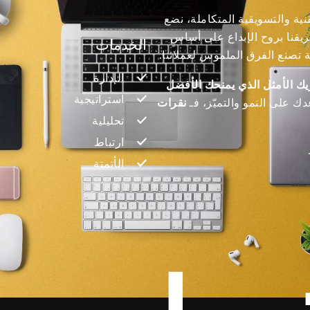
ة والتسويقية المتكاملة، نضع
قنا بروح الإبداع على أساسٍ
الخدمات
ة تصنع الفرق الملموس لعملائنا.
الإدارة
ك الأمثل الذي يمنحك الأفضل
استراتيجية
ك على النمو والتميّز، فـ
نقرات
تحليلية
ارتباط
الأتمتة